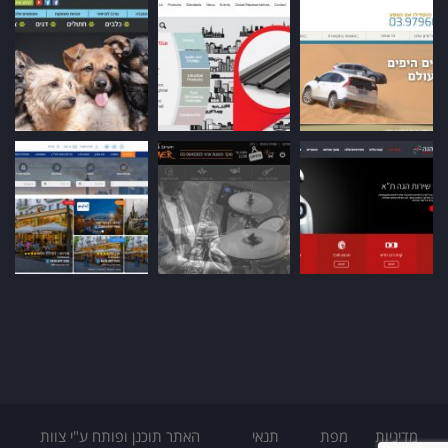
מדיניות
מפת
תנאי
האתר תוכנן ופותח ע"י צוות